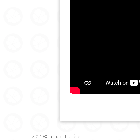
2014 © latitude fruitière