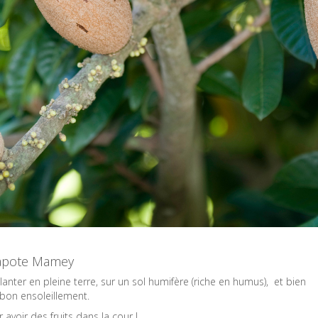
 sapote Mamey
ter en pleine terre, sur un sol humifère (riche en humus), et bien
 bon ensoleillement.
r avoir des fruits dans la cour !