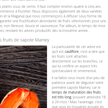
plants issus de semis. Il faut compter environ quatre à cinq ans
commence à fructifier. Nous disposons également de deux variétés
antin et la Magana) que nous commençons à diffuser sous forme de
 garantir une fructification abondante de fruits sélectionnés pour une
re, non fibreuse, douce et savoureuse. Par ailleurs, le temps de mise
ées, rendant les arbres productifs dès la troisième année.
es fruits de sapote Mamey
La particularité de cet arbre est
qu’il est
cauliflore
, c’est-à-dire que
les fruits sont attachés
directement sur les branches, ce
qui lui confère un aspect très
spectaculaire et ornemental.
Il va falloir vous munir d’un peu de
patience avant de déguster votre
première sapote Mamey, car le
temps de maturation des fruits
est très long
, pouvant atteindre 18
à 24 mois ! Mais l’avantage, c’est
que vous en trouverez ensuite en