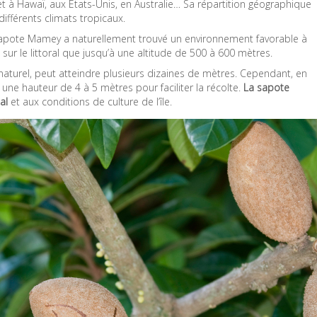
t à Hawaï, aux États-Unis, en Australie… Sa répartition géographique
fférents climats tropicaux.
 sapote Mamey a naturellement trouvé un environnement favorable à
 sur le littoral que jusqu’à une altitude de 500 à 600 mètres.
 naturel, peut atteindre plusieurs dizaines de mètres. Cependant, en
à une hauteur de 4 à 5 mètres pour faciliter la récolte.
La sapote
al
et aux conditions de culture de l’île.