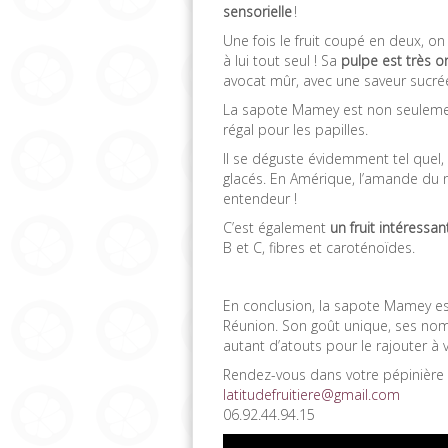
sensorielle
!
Une fois le fruit coupé en deux, on
à lui tout seul ! Sa
pulpe est très 
avocat mûr, avec une saveur sucrée
La sapote Mamey est non seulement
régal pour les papilles.
Il se déguste évidemment tel quel,
glacés. En Amérique, l’amande du 
entendeur !
C’est également
un fruit intéressan
B et C, fibres et caroténoïdes.
En conclusion, la sapote Mamey est 
Réunion. Son goût unique, ses nomb
autant d’atouts pour le rajouter à vo
Rendez-vous dans votre pépinière 
latitudefruitiere@gmail.com
06.92.44.94.15