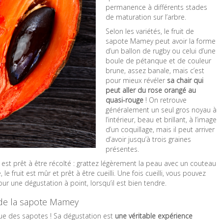
permanence à différents stades
de maturation sur l’arbre.
Selon les variétés, le fruit de
sapote Mamey peut avoir la forme
d’un ballon de rugby ou celui d’une
boule de pétanque et de couleur
brune, assez banale, mais c’est
pour mieux révéler
sa chair qui
peut aller du rose orangé au
quasi-rouge
! On retrouve
généralement un seul gros noyau à
l’intérieur, beau et brillant, à l’image
d’un coquillage, mais il peut arriver
d’avoir jusqu’à trois graines
présentes.
t est prêt à être récolté : grattez légèrement la peau avec un couteau
le fruit est mûr et prêt à être cueilli. Une fois cueilli, vous pouvez
r une dégustation à point, lorsqu’il est bien tendre.
s de la sapote Mamey
ue des sapotes ! Sa dégustation est
une véritable expérience