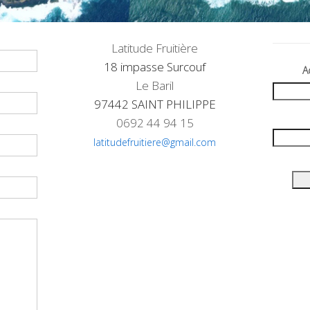
Latitude Fruitière
18 impasse Surcouf
A
Le Baril
97442 SAINT PHILIPPE
0692 44 94 15
latitudefruitie
re@gmail.com